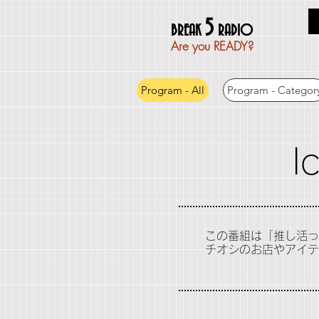
5
BREAK
RADIO
Are you READY?
Program - All
Program - Categor
I
この番組は「推し活っ
チオシのお店やアイテ