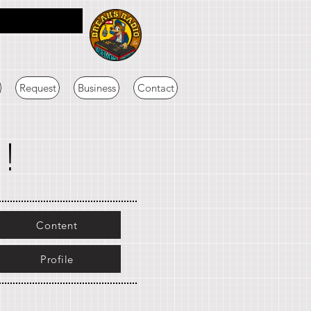
Request
Business
Contact
り！
Content
Profile