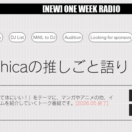
[NEW] ONE WEEK RADIO
y
DJ List
MAIL to DJ
Audition
Looking for sponsors
chicaの推しごと語
て体にいい！」をテーマに、
マンガやアニメの他、イ
ムを紹介していく
トーク番組です。
[2026.05 終了]