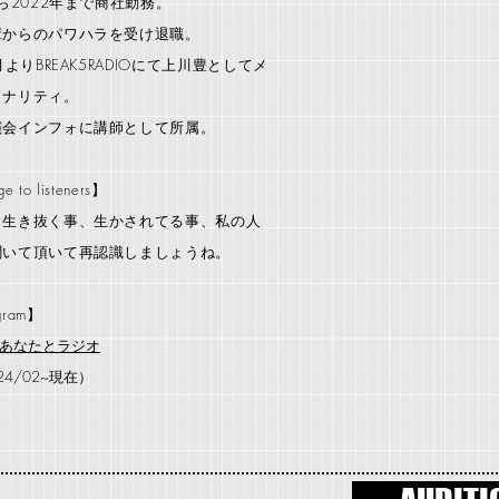
から2022年まで商社勤務。
輩からのパワハラを受け退職。
月よりBREAK5RADIOにて上川豊としてメ
ソナリティ。
演会インフォに講師として所属。
e to listeners】
、生き抜く事、生かされてる事、私の人
聞いて頂いて再認識しましょうね。
gram】
あなたとラジオ
2024/02~現在）