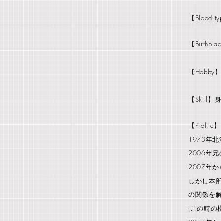
【Blood t
【Birthp
【Hobb
【Skil
【Profile】
1973年
2006年
2007年
しかし本
の関係を
(この時の