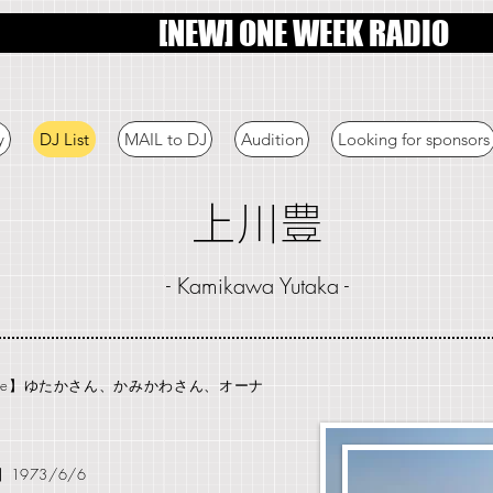
[NEW] ONE WEEK RADIO
y
DJ List
MAIL to DJ
Audition
Looking for sponsors
上川豊
- Kamikawa Yutaka -
me】
ゆたかさん、かみかわさん、オーナ
y】1973/6/6