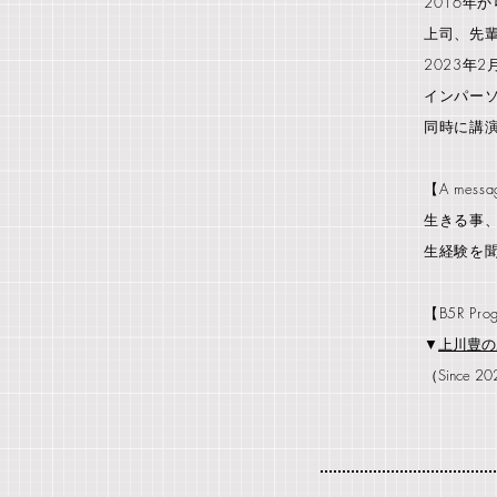
2016年
上司、先
2023年2
インパー
同時に講
【A messag
生きる事
生経験を
【B5R Pro
▼
上川豊の
（Since 