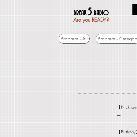
5
BREAK
RADIO
Are you READY?
Program - All
Program - Categor
【Nickna
ー
【Birthda