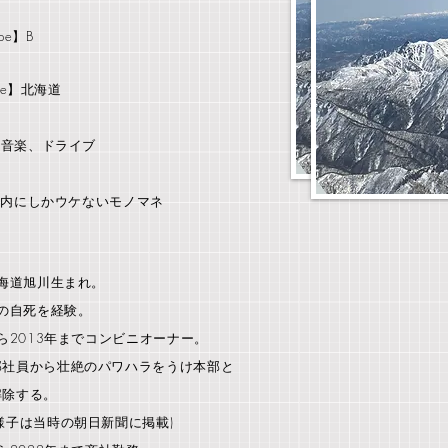
ype】B
lace】北海道
y】音楽、ドライブ
l】身内にしかウケないモノマネ
北海道旭川生まれ。
兄の自死を経験。
から2013年までコンビニオーナー。
部社員から壮絶のパワハラをうけ本部と
解除する。
様子は当時の朝日新聞に掲載)