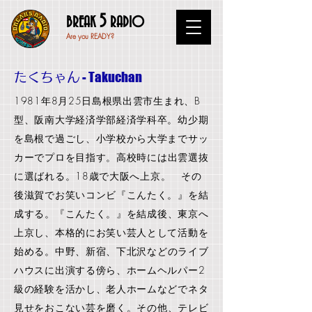
5
BREAK
RADIO
Are you READY?
- Takuchan
たくちゃん
1981年8月25日島根県出雲市生まれ、B
型、阪南大学経済学部経済学科卒。
幼少期
を島根で過ごし、小学校から大学までサッ
カーでプロを目指す。
高校時には出雲選抜
に選ばれる。
18歳で大阪へ上京。
その
後滋賀でお笑いコンビ『こんたく。』を結
成する。
『こんたく。』を結成後、東京へ
上京し、本格的にお笑い芸人として活動を
始める。
中野、新宿、下北沢などのライブ
ハウスに出演する傍ら、ホームヘルパー2
級の経験を活かし、老人ホームなどでネタ
見せをおこない芸を磨く。
その他、テレビ